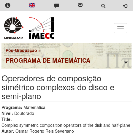
Pular
para
o
conteúdo
principal
Toggle
naviga
Pós-Graduação
»
PROGRAMA DE MATEMÁTICA
Operadores de composição
simétrico complexos do disco e
semi-plano
Programa:
Matemática
Nível:
Doutorado
Title:
Complex symmetric composition operators of the disk and half-plane
Autor:
Osmar Rogerio Reis Severiano