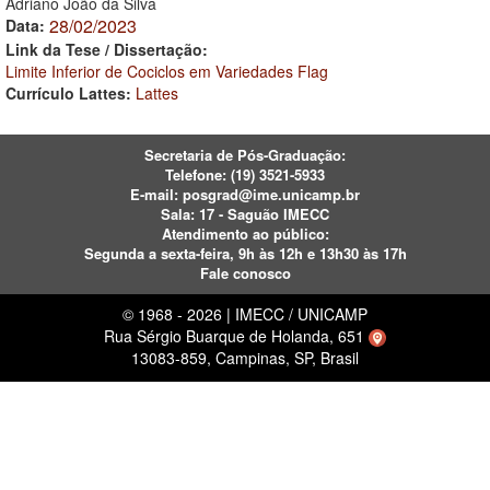
Adriano João da Silva
28/02/2023
Data:
Link da Tese / Dissertação:
Limite Inferior de Cociclos em Variedades Flag
Currículo Lattes:
Lattes
Secretaria de Pós-Graduação:
Telefone:
(19) 3521-5933
E-mail:
posgrad@ime.unicamp.br
Sala: 17 - Saguão IMECC
Atendimento ao público:
Segunda a sexta-feira, 9h às 12h e 13h30 às 17h
Fale conosco
© 1968 - 2026 | IMECC / UNICAMP
Rua Sérgio Buarque de Holanda, 651
13083-859, Campinas, SP, Brasil