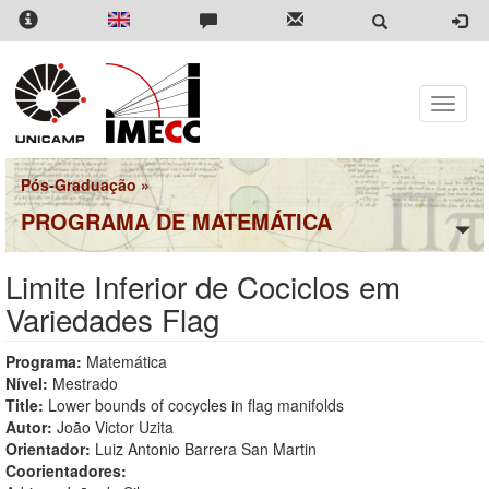
Pular
para
o
conteúdo
principal
Toggle
naviga
Pós-Graduação
»
PROGRAMA DE MATEMÁTICA
Limite Inferior de Cociclos em
Variedades Flag
Programa:
Matemática
Nível:
Mestrado
Title:
Lower bounds of cocycles in flag manifolds
Autor:
João Victor Uzita
Orientador:
Luiz Antonio Barrera San Martin
Coorientadores: