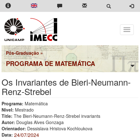
Pular
para
o
conteúdo
principal
Toggle
naviga
Pós-Graduação
»
PROGRAMA DE MATEMÁTICA
Os Invariantes de Bieri-Neumann-
Renz-Strebel
Programa:
Matemática
Nível:
Mestrado
Title:
The Bieri-Neumann-Renz-Strebel invariants
Autor:
Douglas Alves Gonzaga
Orientador:
Dessislava Hristova Kochloukova
24/07/2024
Data: