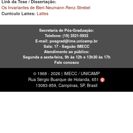
Link da Tese / Dissertação:
Os Invariantes de Bieri-Neumann-Renz-Strebel
Currículo Lattes:
Lattes
Secretaria de Pós-Graduação:
Telefone:
(19) 3521-5933
E-mail:
posgrad@ime.unicamp.br
Sala: 17 - Saguão IMECC
Atendimento ao público:
Segunda a sexta-feira, 9h às 12h e 13h30 às 17h
Fale conosco
© 1968 - 2026 | IMECC / UNICAMP
Rua Sérgio Buarque de Holanda, 651
13083-859, Campinas, SP, Brasil