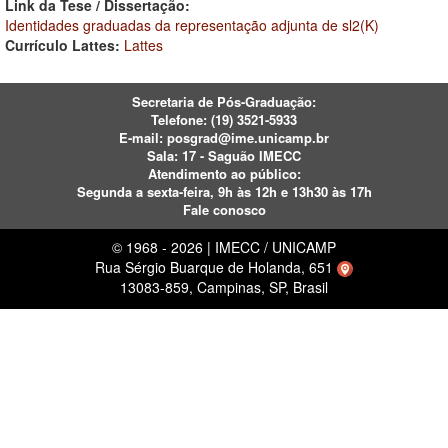
Link da Tese / Dissertação:
Identidades graduadas da representação adjunta de sl2(K)
Currículo Lattes:
Lattes
Secretaria de Pós-Graduação:
Telefone:
(19) 3521-5933
E-mail:
posgrad@ime.unicamp.br
Sala: 17 - Saguão IMECC
Atendimento ao público:
Segunda a sexta-feira, 9h às 12h e 13h30 às 17h
Fale conosco
© 1968 - 2026 | IMECC / UNICAMP
Rua Sérgio Buarque de Holanda, 651
13083-859, Campinas, SP, Brasil