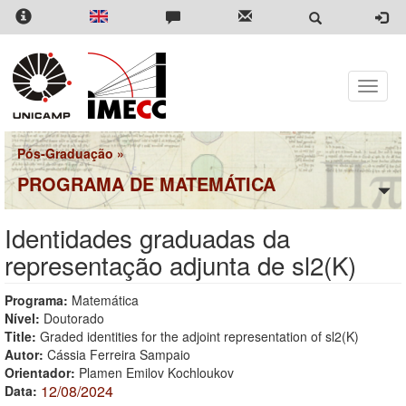
Pular
para
o
conteúdo
principal
Toggle
naviga
Pós-Graduação
»
PROGRAMA DE MATEMÁTICA
Identidades graduadas da
representação adjunta de sl2(K)
Programa:
Matemática
Nível:
Doutorado
Title:
Graded identities for the adjoint representation of sl2(K)
Autor:
Cássia Ferreira Sampaio
Orientador:
Plamen Emilov Kochloukov
12/08/2024
Data: