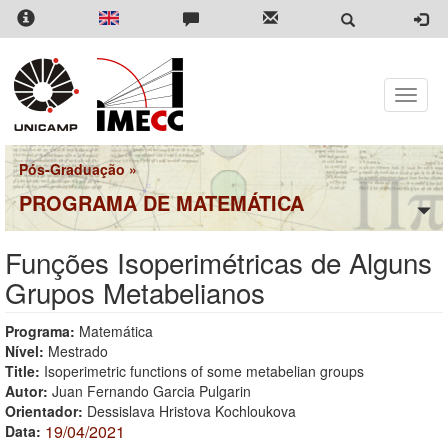
Pular
para
o
conteúdo
principal
Toggle
naviga
Pós-Graduação
»
PROGRAMA DE MATEMÁTICA
Funções Isoperimétricas de Alguns
Grupos Metabelianos
Programa:
Matemática
Nível:
Mestrado
Title:
Isoperimetric functions of some metabelian groups
Autor:
Juan Fernando Garcia Pulgarin
Orientador:
Dessislava Hristova Kochloukova
19/04/2021
Data: