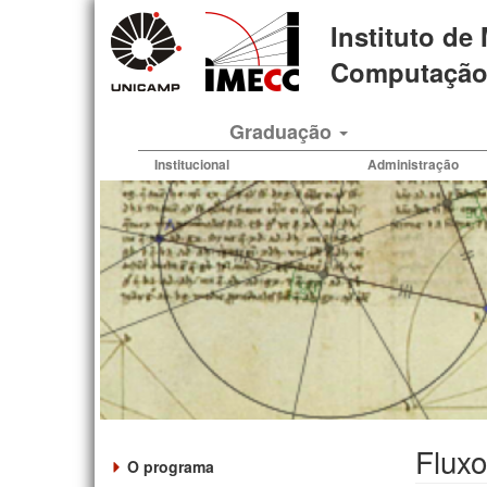
Pular
Instituto de
para
o
Computação 
conteúdo
principal
Graduação
Institucional
Administração
Fluxo
O programa