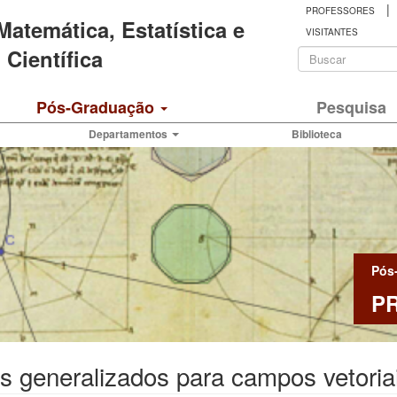
|
PROFESSORES
 Matemática, Estatística e
VISITANTES
Formulá
Científica
de
Buscar
Pós-Graduação
Pesquisa
busca
Departamentos
Biblioteca
Pós
P
s generalizados para campos vetoria