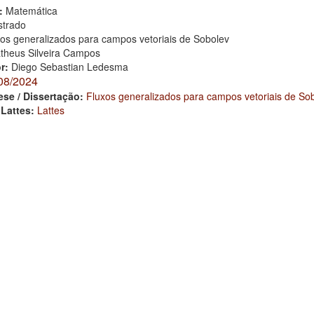
:
Matemática
trado
os generalizados para campos vetoriais de Sobolev
theus Silveira Campos
or:
Diego Sebastian Ledesma
08/2024
ese / Dissertação:
Fluxos generalizados para campos vetoriais de So
 Lattes:
Lattes