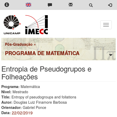
Pular
para
o
conteúdo
principal
Toggle
naviga
Pós-Graduação
»
PROGRAMA DE MATEMÁTICA
Entropia de Pseudogrupos e
Folheações
Programa:
Matemática
Nível:
Mestrado
Title:
Entropy of pseudogroups and foliations
Autor:
Douglas Luiz Finamore Barbosa
Orientador:
Gabriel Ponce
22/02/2019
Data: