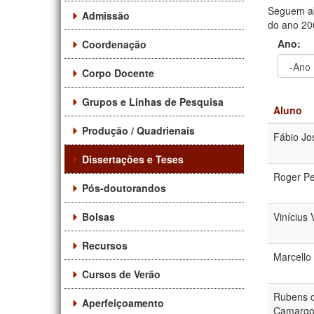
Seguem ab
Admissão
do ano 200
Ano:
Coordenação
Corpo Docente
Ano
Ano:
Grupos e Linhas de Pesquisa
Aluno
Produção / Quadrienais
Fábio Jo
Dissertações e Teses
Roger Pe
Pós-doutorandos
Bolsas
Vinícius 
Recursos
Marcello 
Cursos de Verão
Rubens d
Aperfeiçoamento
Camarg