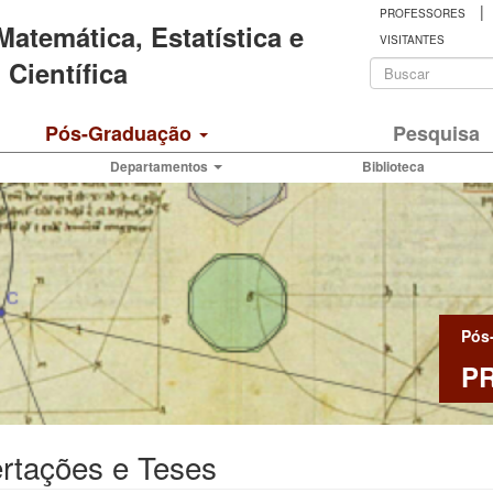
|
PROFESSORES
 Matemática, Estatística e
VISITANTES
Formulá
Científica
de
Buscar
Pós-Graduação
Pesquisa
busca
Departamentos
Biblioteca
Pós
P
rtações e Teses