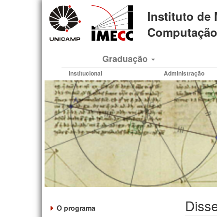
Pular
Instituto de
para
o
Computação 
conteúdo
principal
Graduação
Institucional
Administração
Disse
O programa