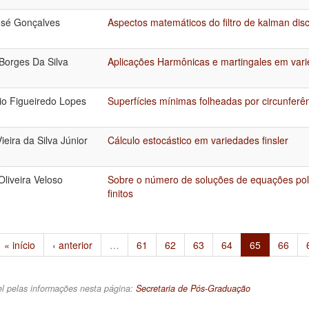
sé Gonçalves
Aspectos matemáticos do filtro de kalman dis
Borges Da Silva
Aplicações Harmônicas e martingales em var
cio Figueiredo Lopes
Superfícies mínimas folheadas por circunferê
ieira da Silva Júnior
Cálculo estocástico em variedades finsler
Oliveira Veloso
Sobre o número de soluções de equações pol
finitos
« início
‹ anterior
…
61
62
63
64
65
66
l pelas informações nesta página:
Secretaria de Pós-Graduação