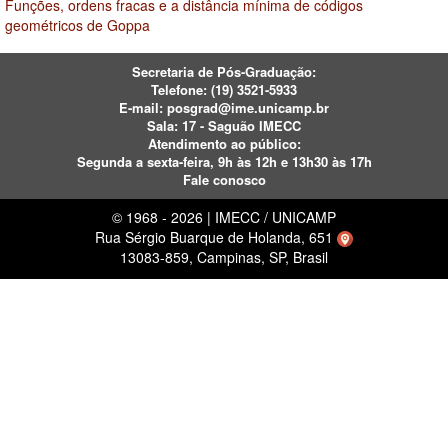
Funções, ordens fracas e a distância mínima de códigos
geométricos de Goppa
Secretaria de Pós-Graduação:
Telefone:
(19) 3521-5933
E-mail:
posgrad@ime.unicamp.br
Sala: 17 - Saguão IMECC
Atendimento ao público:
Segunda a sexta-feira, 9h às 12h e 13h30 às 17h
Fale conosco
© 1968 - 2026 | IMECC / UNICAMP
Rua Sérgio Buarque de Holanda, 651
13083-859, Campinas, SP, Brasil