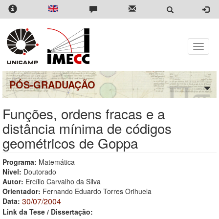
Pular
para
o
conteúdo
principal
Toggle
naviga
PÓS-GRADUAÇÃO
Funções, ordens fracas e a
distância mínima de códigos
geométricos de Goppa
Programa:
Matemática
Nível:
Doutorado
Autor:
Ercílio Carvalho da Silva
Orientador:
Fernando Eduardo Torres Orihuela
30/07/2004
Data:
Link da Tese / Dissertação: