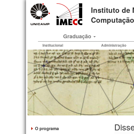
Pular
Instituto de
para
o
Computação 
conteúdo
principal
Graduação
Institucional
Administração
Disse
O programa