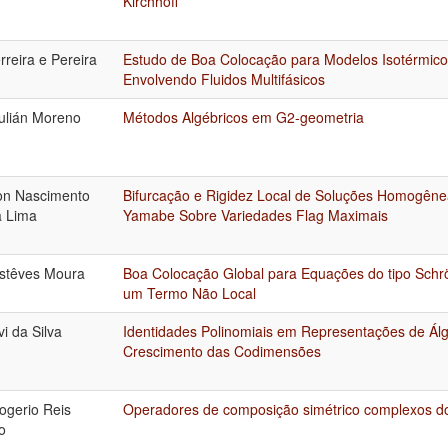
Kirchhoff
rreira e Pereira
Estudo de Boa Colocação para Modelos Isotérmic
Envolvendo Fluidos Multifásicos
ulián Moreno
Métodos Algébricos em G2-geometria
on Nascimento
Bifurcação e Rigidez Local de Soluções Homogên
a Lima
Yamabe Sobre Variedades Flag Maximais
stêves Moura
Boa Colocação Global para Equações do tipo Schr
um Termo Não Local
i da Silva
Identidades Polinomiais em Representações de Álg
Crescimento das Codimensões
gerio Reis
Operadores de composição simétrico complexos do
o