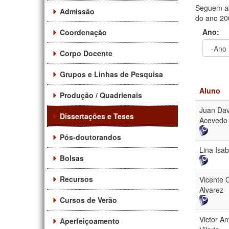
Seguem ab
Admissão
do ano 200
Ano:
Coordenação
Corpo Docente
Ano
Ano:
Grupos e Linhas de Pesquisa
Aluno
Produção / Quadrienais
Juan Da
Dissertações e Teses
Acevedo
Pós-doutorandos
Lina Isab
Bolsas
Recursos
Vicente 
Alvarez
Cursos de Verão
Victor An
Aperfeiçoamento