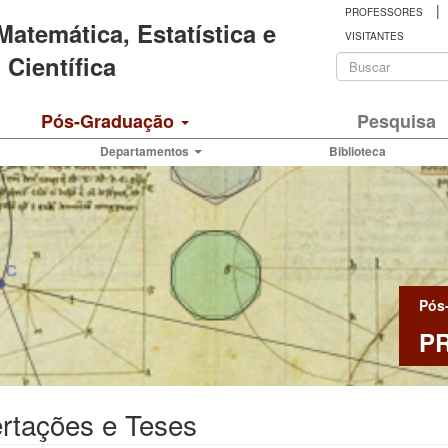
|
PROFESSORES
 Matemática, Estatística e
VISITANTES
Formulá
Científica
de
Buscar
Pós-Graduação
Pesquisa
busca
Departamentos
Biblioteca
Pós
P
rtações e Teses