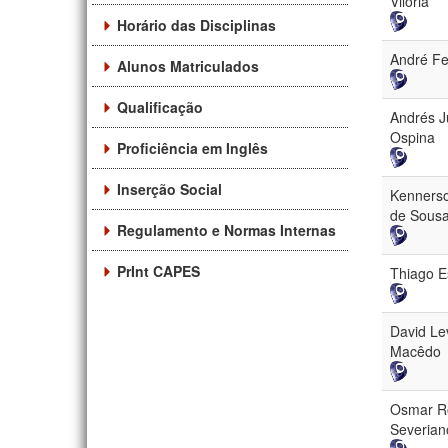
Viloria
Horário das Disciplinas
André Fe
Alunos Matriculados
Qualificação
Andrés J
Ospina
Proficiência em Inglês
Inserção Social
Kenners
de Sous
Regulamento e Normas Internas
PrInt CAPES
Thiago E
David Lev
Macêdo
Osmar Ro
Severian