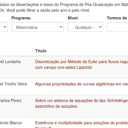
aixo as dissertações e teses do Programa de Pós-Graduação em Mate
0. Você pode filtrar a saída pelo ano e pelo nível.
Programa:
Nível:
Termos de
Título
vid Londoño
Discretização por Método de Euler para fluxos re
com campo one-sided Lipschitz
el Triviño Viera
Algumas propriedades de curvas algébricas em cara
Carlos Perez
Sobre um sistema de equações do tipo Schröding
assintótico de soluções
tonio Blanco
Existência e multiplicidade para soluções de proble