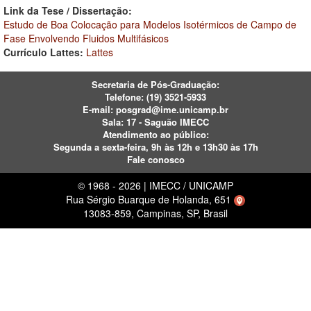
Link da Tese / Dissertação:
Estudo de Boa Colocação para Modelos Isotérmicos de Campo de
Fase Envolvendo Fluidos Multifásicos
Currículo Lattes:
Lattes
Secretaria de Pós-Graduação:
Telefone:
(19) 3521-5933
E-mail:
posgrad@ime.unicamp.br
Sala: 17 - Saguão IMECC
Atendimento ao público:
Segunda a sexta-feira, 9h às 12h e 13h30 às 17h
Fale conosco
© 1968 - 2026 | IMECC / UNICAMP
Rua Sérgio Buarque de Holanda, 651
13083-859, Campinas, SP, Brasil