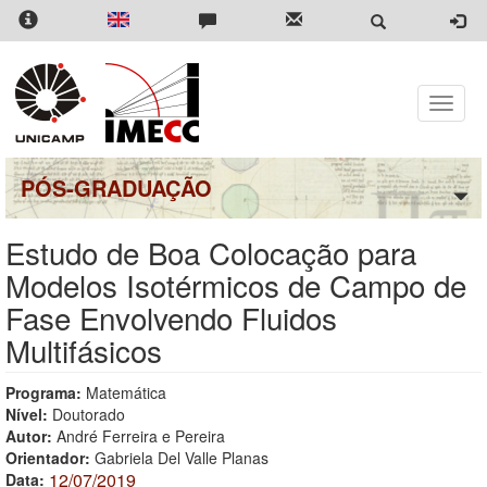
Pular
para
o
conteúdo
principal
Toggle
naviga
PÓS-GRADUAÇÃO
Estudo de Boa Colocação para
Modelos Isotérmicos de Campo de
Fase Envolvendo Fluidos
Multifásicos
Programa:
Matemática
Nível:
Doutorado
Autor:
André Ferreira e Pereira
Orientador:
Gabriela Del Valle Planas
12/07/2019
Data: