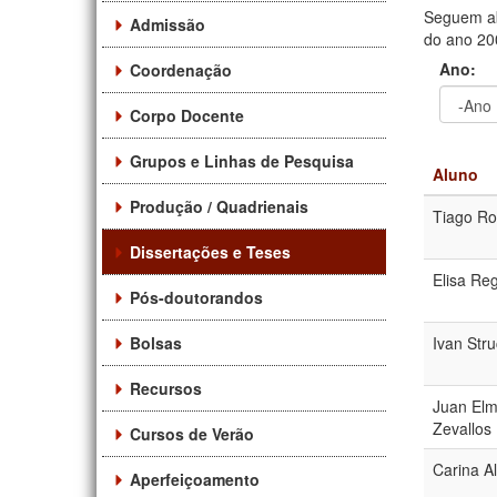
Seguem ab
Admissão
do ano 200
Ano:
Coordenação
Corpo Docente
Ano
Ano:
Grupos e Linhas de Pesquisa
Aluno
Produção / Quadrienais
Tiago R
Dissertações e Teses
Elisa Re
Pós-doutorandos
Bolsas
Ivan Stru
Recursos
Juan Elm
Zevallos
Cursos de Verão
Carina A
Aperfeiçoamento