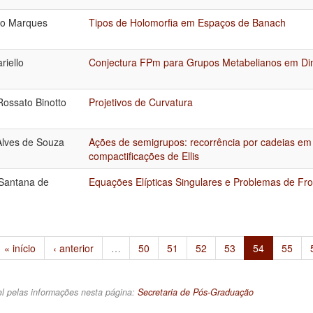
do Marques
Tipos de Holomorfia em Espaços de Banach
riello
Conjectura FPm para Grupos Metabelianos em D
ossato Binotto
Projetivos de Curvatura
Alves de Souza
Ações de semigrupos: recorrência por cadeias em 
compactificações de Ellis
 Santana de
Equações Elípticas Singulares e Problemas de Fron
« início
‹ anterior
…
50
51
52
53
54
55
l pelas informações nesta página:
Secretaria de Pós-Graduação