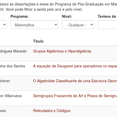
aixo as dissertações e teses do Programa de Pós-Graduação em Mate
0. Você pode filtrar a saída pelo ano e pelo nível.
Programa:
Nível:
Termos de
Título
odrigues Macedo
Grupos Algébricos e Hiperálgebras
gina dos Santos
A equação de Daugavet para operadores no espaç
chiner
O Algebróide Classificante de uma Estrutura Geom
er Villanueva
Semigrupos Fracamnte de Arf e Pesos de Semigr
lves
Reticulados e Códigos