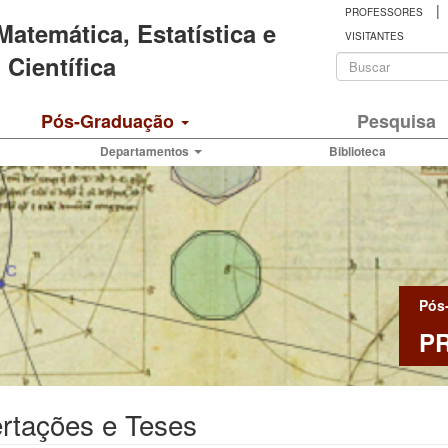
|
PROFESSORES
 Matemática, Estatística e
VISITANTES
Formulá
Científica
de
Buscar
Pós-Graduação
Pesquisa
busca
Departamentos
Biblioteca
Pós
P
rtações e Teses