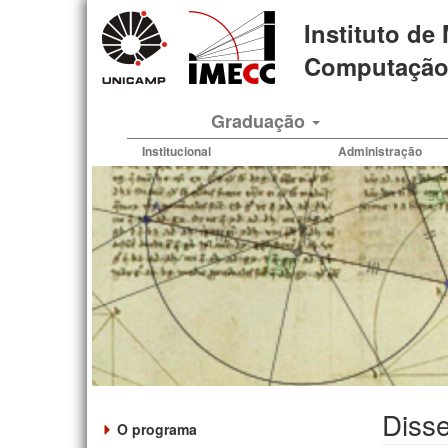
Pular
Instituto de
para
o
Computação 
conteúdo
principal
Graduação
Institucional
Administração
Disse
O programa