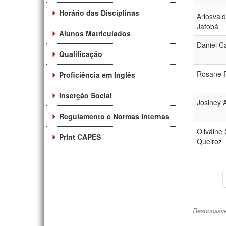
Horário das Disciplinas
Ariosval
Jatobá
Alunos Matriculados
Daniel Ca
Qualificação
Rosane R
Proficiência em Inglês
Inserção Social
Josiney 
Regulamento e Normas Internas
Olivâine
PrInt CAPES
Queiroz
Responsáve