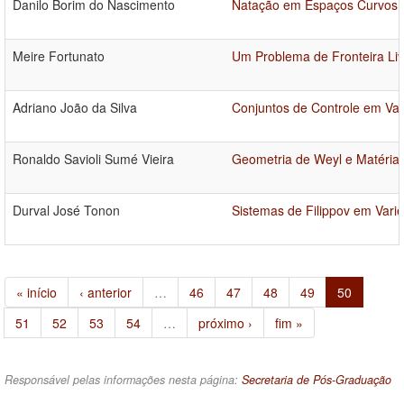
Danilo Borim do Nascimento
Natação em Espaços Curvos vi
Meire Fortunato
Um Problema de Fronteira Liv
Adriano João da Silva
Conjuntos de Controle em Va
Ronaldo Savioli Sumé Vieira
Geometria de Weyl e Matéria
Durval José Tonon
Sistemas de Filippov em Vari
« início
‹ anterior
…
46
47
48
49
50
51
52
53
54
…
próximo ›
fim »
Responsável pelas informações nesta página:
Secretaria de Pós-Graduação