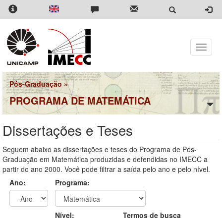
Pular
para
o
conteúdo
principal
Toggle
naviga
Pós-Graduação
»
PROGRAMA DE MATEMÁTICA
Dissertações e Teses
Seguem abaixo as dissertações e teses do Programa de Pós-
Graduação em Matemática produzidas e defendidas no IMECC a
partir do ano 2000. Você pode filtrar a saída pelo ano e pelo nível.
Ano:
Programa:
Ano
Ano:
Nível:
Termos de busca