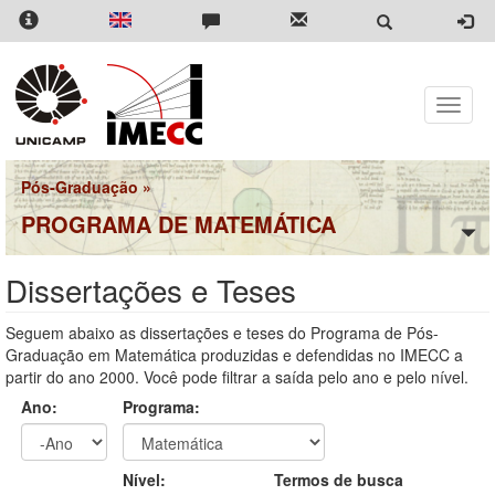
Pular
para
o
conteúdo
principal
Toggle
naviga
Pós-Graduação
»
PROGRAMA DE MATEMÁTICA
Dissertações e Teses
Seguem abaixo as dissertações e teses do Programa de Pós-
Graduação em Matemática produzidas e defendidas no IMECC a
partir do ano 2000. Você pode filtrar a saída pelo ano e pelo nível.
Ano:
Programa:
Ano
Ano:
Nível:
Termos de busca