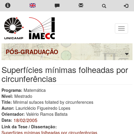
Pular
para
o
conteúdo
principal
Toggle
naviga
PÓS-GRADUAÇÃO
Superfícies mínimas folheadas por
circunferências
Programa:
Matemática
Nível:
Mestrado
Title:
Minimal sufaces foliated by circunferences
Autor:
Lauriclécio Figueiredo Lopes
Orientador:
Valério Ramos Batista
18/02/2005
Data:
Link da Tese / Dissertação:
Superfícies mínimas folheadas por circunferências