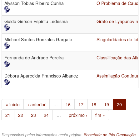
Alysson Tobias Ribeiro Cunha
O Problema de Cauch
Guido Gerson Espiritu Ledesma
Grafo de Lyapunov no
Michael Santos Gonzales Gargate
Singularidades de fei
Fernanda de Andrade Pereira
Classificação das Afi
Débora Aparecida Francisco Albanez
Assimilação Contínua
« início
‹ anterior
…
16
17
18
19
20
21
22
23
24
…
próximo ›
fim »
Responsável pelas informações nesta página:
Secretaria de Pós-Graduação