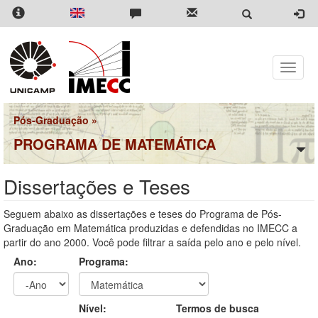
Pular
para
o
conteúdo
principal
Toggle
naviga
Pós-Graduação
»
PROGRAMA DE MATEMÁTICA
Dissertações e Teses
Seguem abaixo as dissertações e teses do Programa de Pós-
Graduação em Matemática produzidas e defendidas no IMECC a
partir do ano 2000. Você pode filtrar a saída pelo ano e pelo nível.
Ano:
Programa:
Ano
Ano:
Nível:
Termos de busca