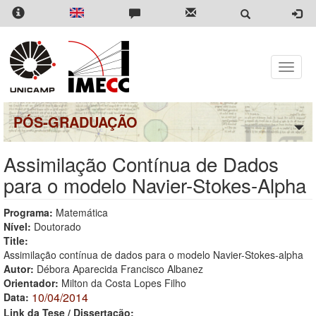
Pular
para
o
conteúdo
principal
Toggle
naviga
PÓS-GRADUAÇÃO
Assimilação Contínua de Dados
para o modelo Navier-Stokes-Alpha
Programa:
Matemática
Nível:
Doutorado
Title:
Assimilação contínua de dados para o modelo Navier-Stokes-alpha
Autor:
Débora Aparecida Francisco Albanez
Orientador:
Milton da Costa Lopes Filho
10/04/2014
Data:
Link da Tese / Dissertação: