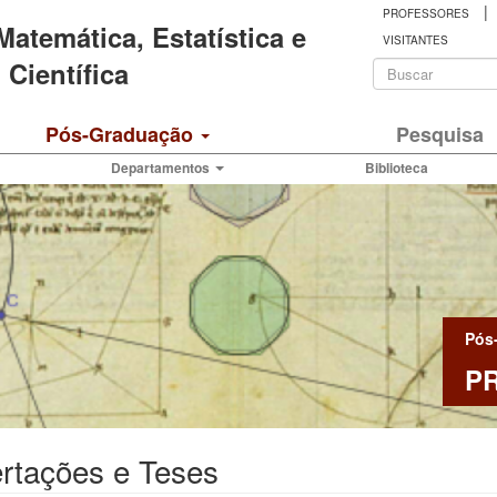
|
PROFESSORES
 Matemática, Estatística e
VISITANTES
Formulá
Científica
de
Buscar
Pós-Graduação
Pesquisa
busca
Departamentos
Biblioteca
Pós
P
rtações e Teses