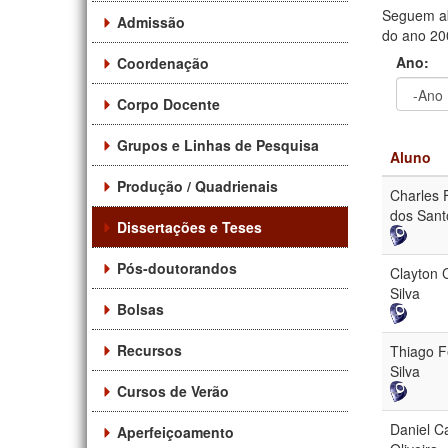
Seguem ab
Admissão
do ano 200
Ano:
Coordenação
Corpo Docente
Ano
Ano:
Grupos e Linhas de Pesquisa
Aluno
Produção / Quadrienais
Charles 
dos Sant
Dissertações e Teses
Pós-doutorandos
Clayton C
Silva
Bolsas
Recursos
Thiago F
Silva
Cursos de Verão
Daniel C
Aperfeiçoamento