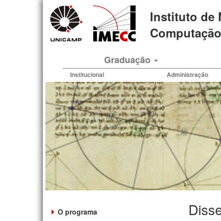
Pular
Instituto de
para
o
Computação 
conteúdo
principal
Graduação
Institucional
Administração
Disse
O programa