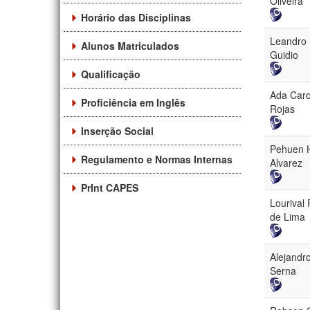
Oliveira
Horário das Disciplinas
Leandro 
Alunos Matriculados
Guidio
Qualificação
Ada Caro
Proficiência em Inglês
Rojas
Inserção Social
Pehuen 
Regulamento e Normas Internas
Alvarez
PrInt CAPES
Lourival
de Lima
Alejandr
Serna