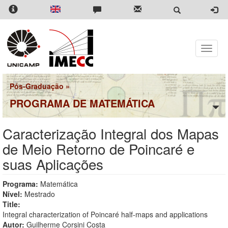
Pular
para
o
conteúdo
principal
Toggle
naviga
Pós-Graduação
»
PROGRAMA DE MATEMÁTICA
Caracterização Integral dos Mapas
de Meio Retorno de Poincaré e
suas Aplicações
Programa:
Matemática
Nível:
Mestrado
Title:
Integral characterization of Poincaré half-maps and applications
Autor:
Guilherme Corsini Costa