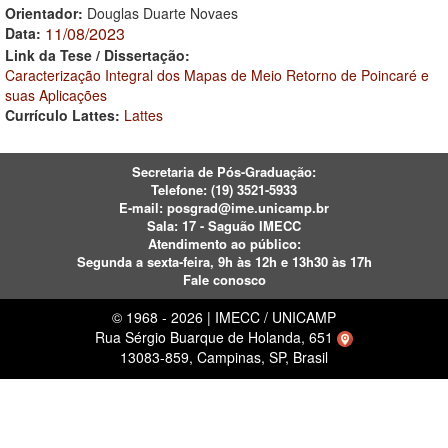
Orientador:
Douglas Duarte Novaes
11/08/2023
Data:
Link da Tese / Dissertação:
Caracterização Integral dos Mapas de Meio Retorno de Poincaré e
suas Aplicações
Currículo Lattes:
Lattes
Secretaria de Pós-Graduação:
Telefone:
(19) 3521-5933
E-mail:
posgrad@ime.unicamp.br
Sala: 17 - Saguão IMECC
Atendimento ao público:
Segunda a sexta-feira, 9h às 12h e 13h30 às 17h
Fale conosco
© 1968 - 2026 | IMECC / UNICAMP
Rua Sérgio Buarque de Holanda, 651
13083-859, Campinas, SP, Brasil