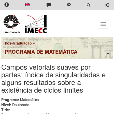
Pular
para
o
conteúdo
principal
Toggle
naviga
Pós-Graduação
»
PROGRAMA DE MATEMÁTICA
Campos vetoriais suaves por
partes: índice de singularidades e
alguns resultados sobre a
existência de ciclos limites
Programa:
Matemática
Nível:
Doutorado
Title: