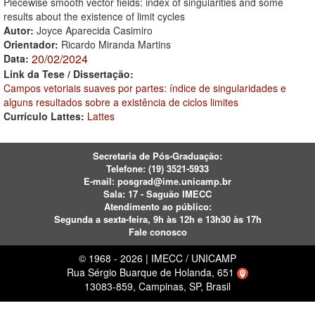
Piecewise smooth vector fields: index of singularities and some
results about the existence of limit cycles
Autor:
Joyce Aparecida Casimiro
Orientador:
Ricardo Miranda Martins
20/02/2024
Data:
Link da Tese / Dissertação:
Campos vetoriais suaves por partes: índice de singularidades e
alguns resultados sobre a existência de ciclos limites
Currículo Lattes:
Lattes
Secretaria de Pós-Graduação:
Telefone:
(19) 3521-5933
E-mail:
posgrad@ime.unicamp.br
Sala: 17 - Saguão IMECC
Atendimento ao público:
Segunda a sexta-feira, 9h às 12h e 13h30 às 17h
Fale conosco
© 1968 - 2026 | IMECC / UNICAMP
Rua Sérgio Buarque de Holanda, 651
13083-859, Campinas, SP, Brasil