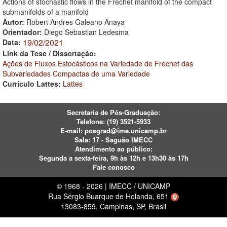
Actions of stochastic flows in the Fréchet manifold of the compact
submanifolds of a manifold
Autor:
Robert Andres Galeano Anaya
Orientador:
Diego Sebastian Ledesma
19/02/2021
Data:
Link da Tese / Dissertação:
Ações de Fluxos Estocásticos na Variedade de Fréchet das
Subvariedades Compactas de uma Variedade
Currículo Lattes:
Lattes
Secretaria de Pós-Graduação:
Telefone:
(19) 3521-5933
E-mail:
posgrad@ime.unicamp.br
Sala: 17 - Saguão IMECC
Atendimento ao público:
Segunda a sexta-feira, 9h às 12h e 13h30 às 17h
Fale conosco
© 1968 - 2026 | IMECC / UNICAMP
Rua Sérgio Buarque de Holanda, 651
13083-859, Campinas, SP, Brasil