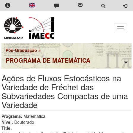
Pular
para
o
conteúdo
principal
Toggle
naviga
Pós-Graduação
»
PROGRAMA DE MATEMÁTICA
Ações de Fluxos Estocásticos na
Variedade de Fréchet das
Subvariedades Compactas de uma
Variedade
Programa:
Matemática
Nível:
Doutorado
Title: