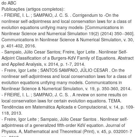
do ABC
Publicações (artigos completos):
- FREIRE, I. L. ; SAMPAIO, J. C. S. . Corrigendum to -On the
nonlinear self-adjointness and local conservation laws for a class of
evolution equations unifying many models- [Communications in
Nonlinear Science and Numerical Simulation 19(2) (2014) 350--360].
Communications in Nonlinear Science & Numerical Simulation, v. 30,
p. 401-402, 2016.
- Sampaio, Júlio Cesar Santos; Freire, Igor Leite . Nonlinear Self-
Adjoint Classification of a Burgers-KdV Family of Equations. Abstract
and Applied Analysis, v. 2014, p. 1-7, 2014.
- Freire, Igor Leite ; SANTOS SAMPAIO, JÚLIO CESAR . On the
nonlinear self-adjointness and local conservation laws for a class of
evolution equations unifying many models. Communications in
Nonlinear Science & Numerical Simulation, v. 19, p. 350-360, 2014.
- FREIRE, I. L. ; SAMPAIO, J. C. S. . A review on some results on
local conservation laws for certain evolution equations. TEMA.
Tendências em Matemática Aplicada e Computacional, v. 14, p. 109-
118, 2013.
- Freire, Igor Leite ; Sampaio, Júlio Cesar Santos . Nonlinear self-
adjointness of a generalized fifth-order KdV equation. Journal of
Physics. A, Mathematical and Theoretical (Print), v. 45, p. 032001-7