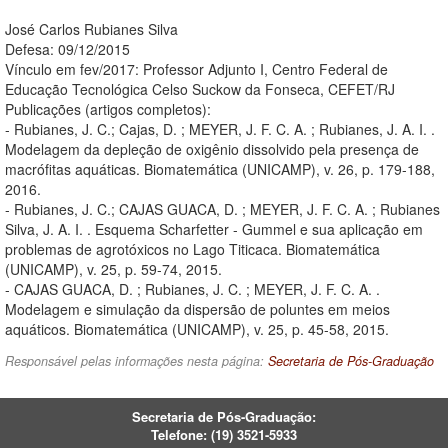
José Carlos Rubianes Silva
Defesa: 09/12/2015
Vínculo em fev/2017: Professor Adjunto I, Centro Federal de
Educação Tecnológica Celso Suckow da Fonseca, CEFET/RJ
Publicações (artigos completos):
- Rubianes, J. C.; Cajas, D. ; MEYER, J. F. C. A. ; Rubianes, J. A. I. .
Modelagem da depleção de oxigênio dissolvido pela presença de
macrófitas aquáticas. Biomatemática (UNICAMP), v. 26, p. 179-188,
2016.
- Rubianes, J. C.; CAJAS GUACA, D. ; MEYER, J. F. C. A. ; Rubianes
Silva, J. A. I. . Esquema Scharfetter - Gummel e sua aplicação em
problemas de agrotóxicos no Lago Titicaca. Biomatemática
(UNICAMP), v. 25, p. 59-74, 2015.
- CAJAS GUACA, D. ; Rubianes, J. C. ; MEYER, J. F. C. A. .
Modelagem e simulação da dispersão de poluntes em meios
aquáticos. Biomatemática (UNICAMP), v. 25, p. 45-58, 2015.
Responsável pelas informações nesta página:
Secretaria de Pós-Graduação
Secretaria de Pós-Graduação:
Telefone:
(19) 3521-5933