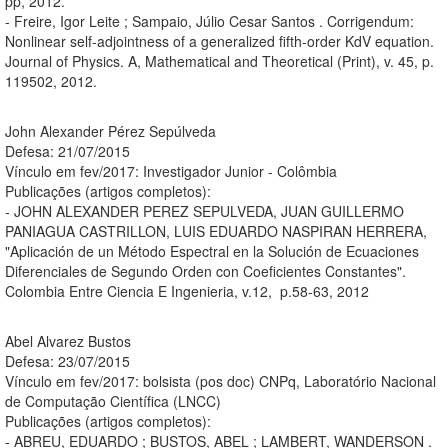
pp, 2012.
- Freire, Igor Leite ; Sampaio, Júlio Cesar Santos . Corrigendum:
Nonlinear self-adjointness of a generalized fifth-order KdV equation.
Journal of Physics. A, Mathematical and Theoretical (Print), v. 45, p.
119502, 2012.
John Alexander Pérez Sepúlveda
Defesa: 21/07/2015
Vínculo em fev/2017: Investigador Junior - Colômbia
Publicações (artigos completos):
- JOHN ALEXANDER PEREZ SEPULVEDA, JUAN GUILLERMO
PANIAGUA CASTRILLON, LUIS EDUARDO NASPIRAN HERRERA,
"Aplicación de un Método Espectral en la Solución de Ecuaciones
Diferenciales de Segundo Orden con Coeficientes Constantes".
Colombia Entre Ciencia E Ingenieria, v.12, p.58-63, 2012
Abel Alvarez Bustos
Defesa: 23/07/2015
Vínculo em fev/2017: bolsista (pos doc) CNPq, Laboratório Nacional
de Computação Científica (LNCC)
Publicações (artigos completos):
- ABREU, EDUARDO ; BUSTOS, ABEL ; LAMBERT, WANDERSON .