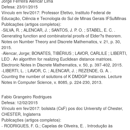
Jorge Ferreira Alencar Lima
Defesa: 23/01/2015
Vínculo em fev/2017: Professor Efetivo, Instituto Federal de
Educação, Ciência e Tecnologia do Sul de Minas Gerais IFSulMinas
Publicações (artigos completos):
-SILVA, R. ; ALENCAR, J. ; SANTOS, J. P. O. ; STABEL, E. C. .
Generating function and combinatorial proofs of Elder?s theorem.
Notes on Number Theory and Discrete Mathematics, v. 21, p. 30,
2015.
-Alencar, Jorge; BONATES, TIBÉRIUS ; LAVOR, CARLILE ; LIBERTI,
LEO . An algorithm for realizing Euclidean distance matrices.
Electronic Notes in Discrete Mathematics, v. 50, p. 397-402, 2015.
-LIBERTI, L. ; LAVOR, C. ; ALENCAR, J. ; REZENDE, G. A. .
Counting the number of solutions of K DMDGP instances. Lecture
Notes in Computer Science, v. 8085, p. 224-230, 2013.
Fabio Grangeiro Rodrigues
Defesa: 12/02/2015
Vínculo em fev/2017: bolsista (CsF) pos doc University of Chester,
CHESTER, Inglaterra
Publicações (artigos completos):
- RODRIGUES, F. G.; Capelas de Oliveira, E. . Introdução às