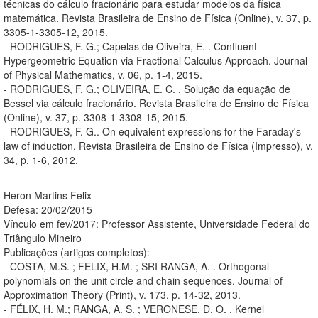
técnicas do cálculo fracionário para estudar modelos da física
matemática. Revista Brasileira de Ensino de Física (Online), v. 37, p.
3305-1-3305-12, 2015.
- RODRIGUES, F. G.; Capelas de Oliveira, E. . Confluent
Hypergeometric Equation via Fractional Calculus Approach. Journal
of Physical Mathematics, v. 06, p. 1-4, 2015.
- RODRIGUES, F. G.; OLIVEIRA, E. C. . Solução da equação de
Bessel via cálculo fracionário. Revista Brasileira de Ensino de Física
(Online), v. 37, p. 3308-1-3308-15, 2015.
- RODRIGUES, F. G.. On equivalent expressions for the Faraday's
law of induction. Revista Brasileira de Ensino de Física (Impresso), v.
34, p. 1-6, 2012.
Heron Martins Felix
Defesa: 20/02/2015
Vínculo em fev/2017: Professor Assistente, Universidade Federal do
Triângulo Mineiro
Publicações (artigos completos):
- COSTA, M.S. ; FELIX, H.M. ; SRI RANGA, A. . Orthogonal
polynomials on the unit circle and chain sequences. Journal of
Approximation Theory (Print), v. 173, p. 14-32, 2013.
- FÉLIX, H. M.; RANGA, A. S. ; VERONESE, D. O. . Kernel