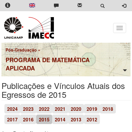
Pular
para
o
conteúdo
principal
Toggle
naviga
Pós-Graduação
»
PROGRAMA DE MATEMÁTICA
APLICADA
Publicações e Vínculos Atuais dos
Egressos de 2015
2024
2023
2022
2021
2020
2019
2018
2017
2016
2015
2014
2013
2012