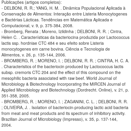
Publicações (artigos completos):
- DELBONI, R. R.; YANG, H. M. . Dinâmica Populacional Aplicada à
Conservação de Alimentos: Interação entre Listeria Monocytogenes
e Bactérias Lácticas. Tendências em Matemática Aplicada e
Computacional, v. 9, p. 375-384, 2008.
- Bromberg, Renata ; Moreno, Izildinha ; DELBONI, R. R. ; Cintra,
Helen C. . Características da bacteriocina produzida por Lactococcus
lactis ssp. hordniae CTC 484 e seu efeito sobre Listeria
monocytogenes em carne bovina. Ciência e Tecnologia de
Alimentos, v. 26, p. 135-144, 2006.
- BROMBERG, R. ; MORENO, I. ; DELBONI, R. R. ; CINTRA, H. C. A.
. Characteristics of the bacteriocin produced by Lactococcus lactis
subsp. cremoris CTC 204 and the effect of this compound on the
mesophilic bacteria associated with raw beef. World Journal of
Microbiology & Biotechnology Incorporating the MIRCEN Journal of
Applied Microbiology and Biotechnology (Dordrecht. Online), v. 21, p.
351-358, 2005.
- BROMBERG, R. ; MORENO, I. ; ZAGANINI, C. L. ; DELBONI, R. R.
; OLIVEIRA, J. . Isolation of bacteriocin-producing lactic acid bacteria
from meat and meat products and its spectrum of inhibitory activity.
Brazilian Journal of Microbiology (Impresso), v. 35, p. 137-144,
2004.