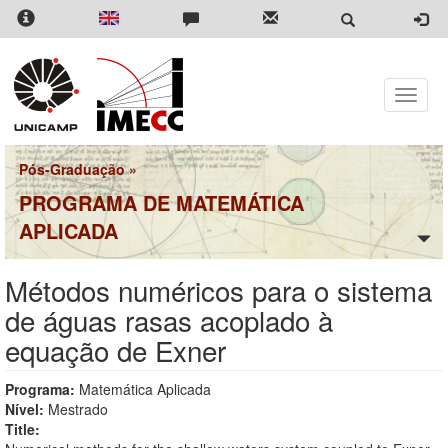
Pular
para
o
conteúdo
principal
Toggle
naviga
Pós-Graduação
»
PROGRAMA DE MATEMÁTICA
APLICADA
Métodos numéricos para o sistema
de águas rasas acoplado à
equação de Exner
Programa:
Matemática Aplicada
Nível:
Mestrado
Title: