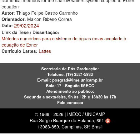
Numerical methods for the shallow waters system coupled to Exner
equation
Autor:
Thiago Felipe Castro Carrenho
Orientador:
Maicon Ribeiro Correa
29/02/2024
Data:
Link da Tese / Dissertação:
Métodos numéricos para o sistema de águas rasas acoplado à
equação de Exner
Currículo Lattes:
Lattes
Secretaria de Pós-Graduação:
Telefone:
(19) 3521-5933
E-mail:
posgrad@ime.unicamp.br
Sala: 17 - Saguão IMECC
Atendimento ao público:
Segunda a sexta-feira, 9h às 12h e 13h30 às 17h
Fale conosco
© 1968 - 2026 | IMECC / UNICAMP
Rua Sérgio Buarque de Holanda, 651
13083-859, Campinas, SP, Brasil