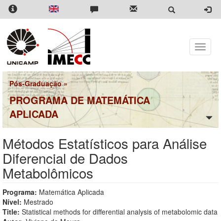
Pular
para
o
conteúdo
principal
Toggle
naviga
Pós-Graduação
»
PROGRAMA DE MATEMÁTICA
APLICADA
Métodos Estatísticos para Análise
Diferencial de Dados
Metabolômicos
Programa:
Matemática Aplicada
Nível:
Mestrado
Title:
Statistical methods for differential analysis of metabolomic data