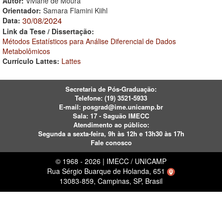
Autor:
Viviane de Moura
Orientador:
Samara Flamini Kiihl
30/08/2024
Data:
Link da Tese / Dissertação:
Métodos Estatísticos para Análise Diferencial de Dados
Metabolômicos
Currículo Lattes:
Lattes
Secretaria de Pós-Graduação:
Telefone:
(19) 3521-5933
E-mail:
posgrad@ime.unicamp.br
Sala: 17 - Saguão IMECC
Atendimento ao público:
Segunda a sexta-feira, 9h às 12h e 13h30 às 17h
Fale conosco
© 1968 - 2026 | IMECC / UNICAMP
Rua Sérgio Buarque de Holanda, 651
13083-859, Campinas, SP, Brasil