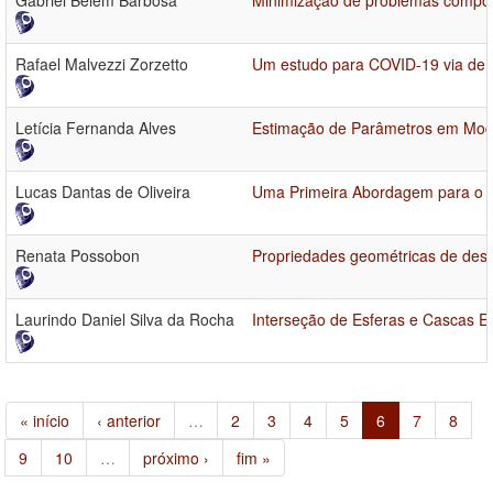
Gabriel Belém Barbosa
Minimização de problemas compós
Rafael Malvezzi Zorzetto
Um estudo para COVID-19 via deri
Letícia Fernanda Alves
Estimação de Parâmetros em Model
Lucas Dantas de Oliveira
Uma Primeira Abordagem para o D
Renata Possobon
Propriedades geométricas de desi
Laurindo Daniel Silva da Rocha
Interseção de Esferas e Cascas E
« início
‹ anterior
…
2
3
4
5
6
7
8
9
10
…
próximo ›
fim »