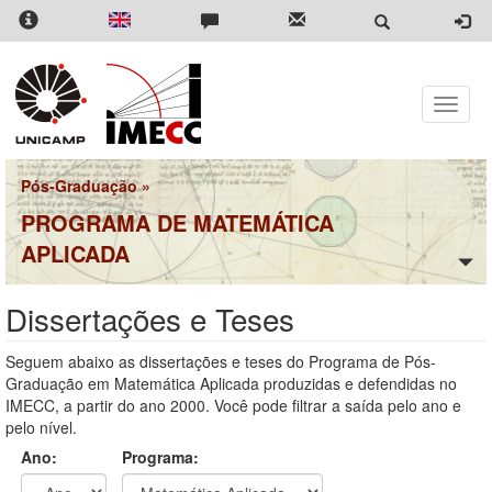
Pular
para
o
conteúdo
principal
Toggle
naviga
Pós-Graduação
»
PROGRAMA DE MATEMÁTICA
APLICADA
Dissertações e Teses
Seguem abaixo as dissertações e teses do Programa de Pós-
Graduação em Matemática Aplicada produzidas e defendidas no
IMECC, a partir do ano 2000. Você pode filtrar a saída pelo ano e
pelo nível.
Ano:
Programa: