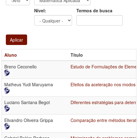
Ano
Ano:
Nível:
Termos de busca
Aplicar
Aluno
Título
Breno Ceconello
Estudo de Formulações de Elemen
Matheus Yudi Maruyama
Efeitos da aceleração nos modos 
Luciano Santana Begot
Diferentes estratégias para determ
Elivandro Oliveira Grippa
Comparação entre métodos iterati