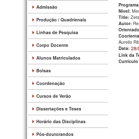
Programa
Admissão
Nível:
Mes
Title:
Zeta
Produção / Quadrienais
Autor:
Re
Orientad
Linhas de Pesquisa
Coorient
Aurelio Ri
Corpo Docente
28/
Data:
Link da T
Alunos Matriculados
Currículo
Bolsas
Coordenação
Cursos de Verão
Dissertações e Teses
Horário das Disciplinas
Pós-doutorandos