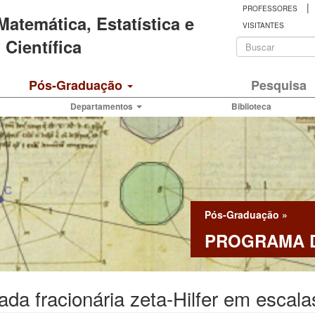
|
PROFESSORES
 Matemática, Estatística e
VISITANTES
Formulá
Científica
de
Buscar
Pós-Graduação
Pesquisa
busca
Departamentos
Biblioteca
Pós-Graduação
»
PROGRAMA D
ada fracionária zeta-Hilfer em escal