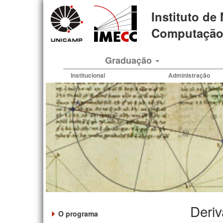
Pular
Instituto de
para
o
Computação 
conteúdo
principal
Graduação
Institucional
Administração
Deriv
O programa