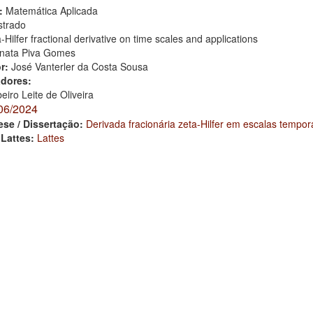
:
Matemática Aplicada
trado
-Hilfer fractional derivative on time scales and applications
nata Piva Gomes
or:
José Vanterler da Costa Sousa
adores:
beiro Leite de Oliveira
06/2024
ese / Dissertação:
Derivada fracionária zeta-Hilfer em escalas tempor
 Lattes:
Lattes