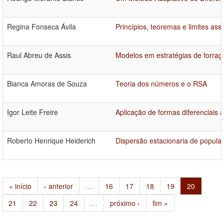
Regina Fonseca Ávila
Princípios, teoremas e limites ass
Raul Abreu de Assis
Modelos em estratégias de forra
Bianca Amoras de Souza
Teoria dos números e o RSA
Igor Leite Freire
Aplicação de formas diferenciais 
Roberto Henrique Heiderich
Dispersão estacionaria de popul
« início
‹ anterior
…
16
17
18
19
20
21
22
23
24
…
próximo ›
fim »