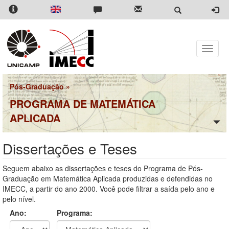
Pular
para
o
conteúdo
principal
Toggle
naviga
Pós-Graduação
»
PROGRAMA DE MATEMÁTICA
APLICADA
Dissertações e Teses
Seguem abaixo as dissertações e teses do Programa de Pós-
Graduação em Matemática Aplicada produzidas e defendidas no
IMECC, a partir do ano 2000. Você pode filtrar a saída pelo ano e
pelo nível.
Ano:
Programa: