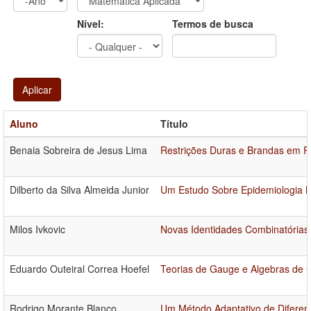
Ano
Ano:
Nível:
Termos de busca
Aplicar
Aluno
Título
Benaia Sobreira de Jesus Lima
Restrições Duras e Brandas em P
Dilberto da Silva Almeida Junior
Um Estudo Sobre Epidemiologia 
Milos Ivkovic
Novas Identidades Combinatórias
Eduardo Outeiral Correa Hoefel
Teorias de Gauge e Algebras de Cl
Rodrigo Morante Blanco
Um Método Adaptativo de Diferenç