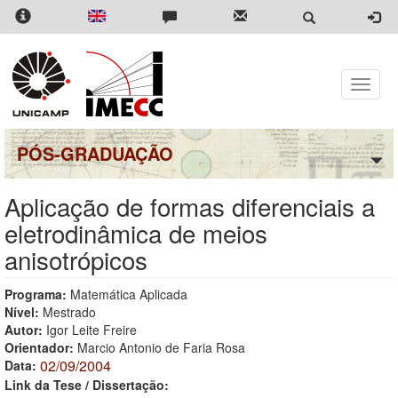
Pular
para
o
conteúdo
principal
Toggle
naviga
PÓS-GRADUAÇÃO
Aplicação de formas diferenciais a
eletrodinâmica de meios
anisotrópicos
Programa:
Matemática Aplicada
Nível:
Mestrado
Autor:
Igor Leite Freire
Orientador:
Marcio Antonio de Faria Rosa
02/09/2004
Data:
Link da Tese / Dissertação: