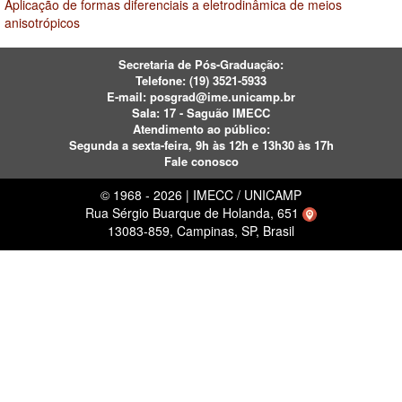
Aplicação de formas diferenciais a eletrodinâmica de meios
anisotrópicos
Secretaria de Pós-Graduação:
Telefone:
(19) 3521-5933
E-mail:
posgrad@ime.unicamp.br
Sala: 17 - Saguão IMECC
Atendimento ao público:
Segunda a sexta-feira, 9h às 12h e 13h30 às 17h
Fale conosco
© 1968 - 2026 | IMECC / UNICAMP
Rua Sérgio Buarque de Holanda, 651
13083-859, Campinas, SP, Brasil