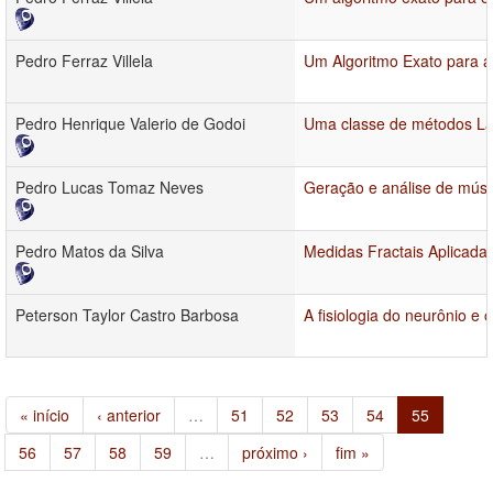
Pedro Ferraz Villela
Um Algoritmo Exato para a
Pedro Henrique Valerio de Godoi
Uma classe de métodos Lag
Pedro Lucas Tomaz Neves
Geração e análise de mús
Pedro Matos da Silva
Medidas Fractais Aplicadas
Peterson Taylor Castro Barbosa
A fisiologia do neurônio 
« início
‹ anterior
…
51
52
53
54
55
56
57
58
59
…
próximo ›
fim »