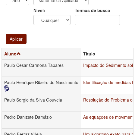
Ano
Ano:
Nível:
Termos de busca
Aplicar
Aluno
Título
Paulo Cesar Carmona Tabares
Impacto do Sedimento sob
Paulo Henrique Ribeiro do Nascimento
Identificação de medidas 
Paulo Sergio da Silva Gouveia
Resolução do Problema de 
Pedro Danizete Damázio
As equações de movimento 
Pedro Ferraz Villela
Um algoritmo exato para o