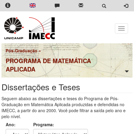
Pular
para
o
conteúdo
principal
Toggle
naviga
Pós-Graduação
»
PROGRAMA DE MATEMÁTICA
APLICADA
Dissertações e Teses
Seguem abaixo as dissertações e teses do Programa de Pós-
Graduação em Matemática Aplicada produzidas e defendidas no
IMECC, a partir do ano 2000. Você pode filtrar a saída pelo ano e
pelo nível.
Ano:
Programa: