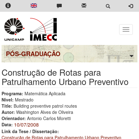
Pular
para
o
conteúdo
principal
Toggle
naviga
PÓS-GRADUAÇÃO
Construção de Rotas para
Patrulhamento Urbano Preventivo
Programa:
Matemática Aplicada
Nível:
Mestrado
Title:
Building preventive patrol routes
Autor:
Washington Alves de Oliveira
Orientador:
Antonio Carlos Moretti
10/07/2008
Data:
Link da Tese / Dissertação:
Construção de Rotas para Patrulhamento Urbano Preventivo