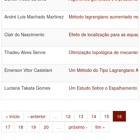
André Luis Machado Martinez
Método lagrangiano aumentado reg
Clair do Nascimento
Efeito de localização para as equa
Thadeu Alves Senne
Otimização topológica de mecanismo
Emerson Vitor Castelani
Um Método do Tipo Lagrangiano A
Luciana Takata Gomes
Um Estudo Sobre o Espalhamento d
« início
‹ anterior
…
12
13
14
15
16
17
18
19
20
…
próximo ›
fim »