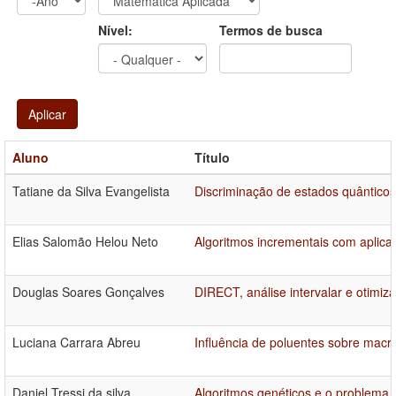
Ano
Ano:
Nível:
Termos de busca
Aplicar
Aluno
Título
Tatiane da Silva Evangelista
Discriminação de estados quântico
Elias Salomão Helou Neto
Algoritmos incrementais com aplic
Douglas Soares Gonçalves
DIRECT, análise intervalar e otimizaç
Luciana Carrara Abreu
Influência de poluentes sobre mac
Daniel Tressi da silva
Algoritmos genéticos e o problema d