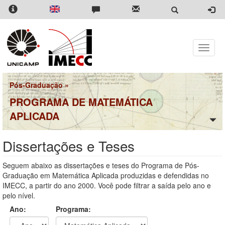
Pular
para
o
conteúdo
principal
Toggle
naviga
Pós-Graduação
»
PROGRAMA DE MATEMÁTICA
APLICADA
Dissertações e Teses
Seguem abaixo as dissertações e teses do Programa de Pós-
Graduação em Matemática Aplicada produzidas e defendidas no
IMECC, a partir do ano 2000. Você pode filtrar a saída pelo ano e
pelo nível.
Ano:
Programa: