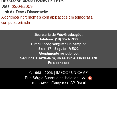
Orientador:
Álvaro Rodolfo De Pierro
23/04/2009
Data:
Link da Tese / Dissertação:
Algoritmos incrementais com aplicações em tomografia
computadorizada
Secretaria de Pós-Graduação:
Telefone:
(19) 3521-5933
E-mail:
posgrad@ime.unicamp.br
Sala: 17 - Saguão IMECC
Atendimento ao público:
Segunda a sexta-feira, 9h às 12h e 13h30 às 17h
Fale conosco
© 1968 - 2026 | IMECC / UNICAMP
Rua Sérgio Buarque de Holanda, 651
13083-859, Campinas, SP, Brasil