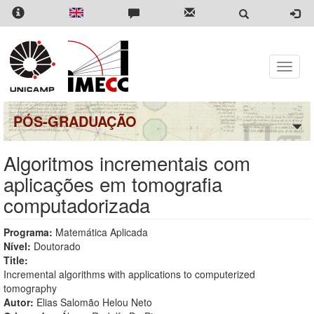
Pular
para
o
conteúdo
principal
Toggle
naviga
PÓS-GRADUAÇÃO
Algoritmos incrementais com
aplicações em tomografia
computadorizada
Programa:
Matemática Aplicada
Nível:
Doutorado
Title:
Incremental algorithms with applications to computerized
tomography
Autor:
Elias Salomão Helou Neto