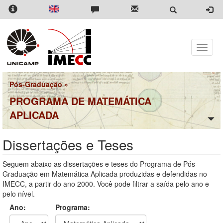
Pular
para
o
conteúdo
principal
Toggle
naviga
Pós-Graduação
»
PROGRAMA DE MATEMÁTICA
APLICADA
Dissertações e Teses
Seguem abaixo as dissertações e teses do Programa de Pós-
Graduação em Matemática Aplicada produzidas e defendidas no
IMECC, a partir do ano 2000. Você pode filtrar a saída pelo ano e
pelo nível.
Ano:
Programa: