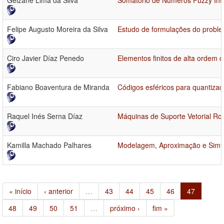
Geizane Lima da Silva
Somatório de Números Fuzzy Inte
Felipe Augusto Moreira da Silva
Estudo de formulações do problem
Ciro Javier Díaz Penedo
Elementos finitos de alta ordem
Fabiano Boaventura de Miranda
Códigos esféricos para quantizaçã
Raquel Inés Serna Díaz
Máquinas de Suporte Vetorial Ro
Kamilla Machado Palhares
Modelagem, Aproximação e Simul
« início
‹ anterior
…
43
44
45
46
47
48
49
50
51
…
próximo ›
fim »