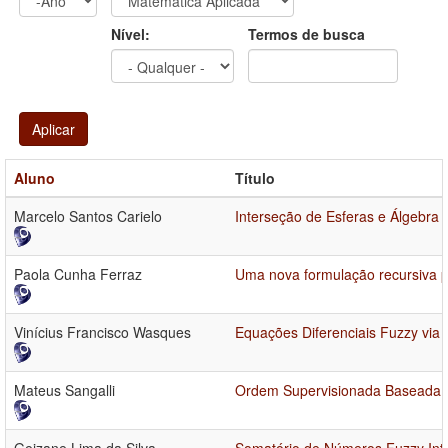
Ano
Ano:
Nível:
Termos de busca
Aplicar
Aluno
Título
Marcelo Santos Carielo
Interseção de Esferas e Álgebra
Paola Cunha Ferraz
Uma nova formulação recursiva 
Vinícius Francisco Wasques
Equações Diferenciais Fuzzy via 
Mateus Sangalli
Ordem Supervisionada Baseada e