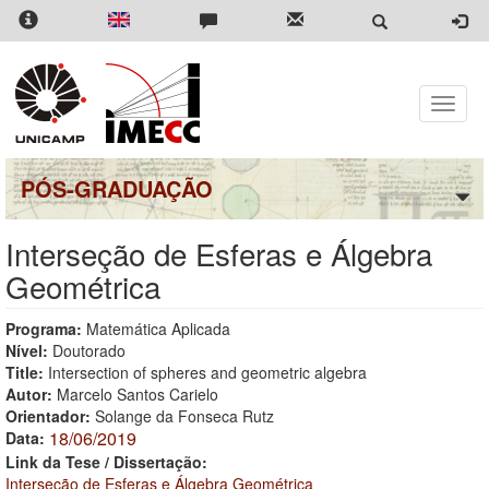
Pular
para
o
conteúdo
principal
Toggle
naviga
PÓS-GRADUAÇÃO
Interseção de Esferas e Álgebra
Geométrica
Programa:
Matemática Aplicada
Nível:
Doutorado
Title:
Intersection of spheres and geometric algebra
Autor:
Marcelo Santos Carielo
Orientador:
Solange da Fonseca Rutz
18/06/2019
Data:
Link da Tese / Dissertação:
Interseção de Esferas e Álgebra Geométrica