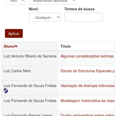
Ano
Ano:
Nível:
Termos de busca
Aplicar
Aluno
Título
Luiz Antonio Ribeiro de Santana
Algumas considerações teóricas 
Luiz Carlos Neto
Estudo de Estruturas Especiais 
Luiz Fernando de Souza Freitas
Vacinação de doenças infecciosas
Luiz Fernando de Souza Freitas
Modelagem matemática da respos
Luiz Fernando Ramos Lemos
Quatro perspectivas sobre méto