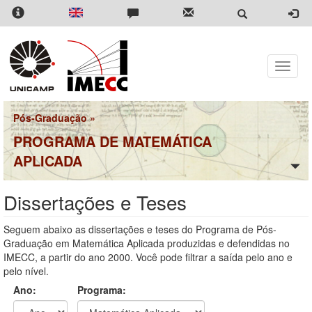
Pular
para
o
conteúdo
principal
Toggle
naviga
Pós-Graduação
»
PROGRAMA DE MATEMÁTICA
APLICADA
Dissertações e Teses
Seguem abaixo as dissertações e teses do Programa de Pós-
Graduação em Matemática Aplicada produzidas e defendidas no
IMECC, a partir do ano 2000. Você pode filtrar a saída pelo ano e
pelo nível.
Ano:
Programa: