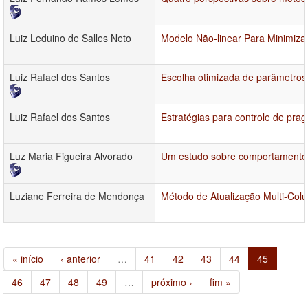
Luiz Leduino de Salles Neto
Modelo Não-linear Para Minimiza
Luiz Rafael dos Santos
Escolha otimizada de parâmetros
Luiz Rafael dos Santos
Estratégias para controle de prag
Luz Maria Figueira Alvorado
Um estudo sobre comportamento e
Luziane Ferreira de Mendonça
Método de Atualização Multi-Col
« início
‹ anterior
…
41
42
43
44
45
46
47
48
49
…
próximo ›
fim »