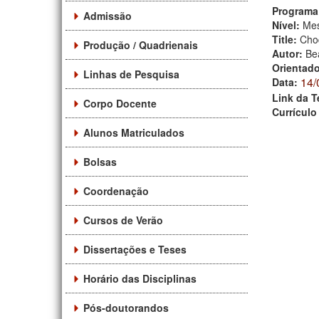
Programa
Admissão
Nível:
Mes
Title:
Choq
Produção / Quadrienais
Autor:
Bea
Orientad
Linhas de Pesquisa
14/
Data:
Link da T
Corpo Docente
Currículo
Alunos Matriculados
Bolsas
Coordenação
Cursos de Verão
Dissertações e Teses
Horário das Disciplinas
Pós-doutorandos