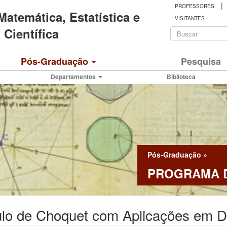
|
PROFESSORES
 Matemática, Estatística e
VISITANTES
Formulá
Científica
de
Buscar
Pós-Graduação
Pesquisa
busca
Departamentos
Biblioteca
Pós-Graduação
»
PROGRAMA D
ulo de Choquet com Aplicações em D