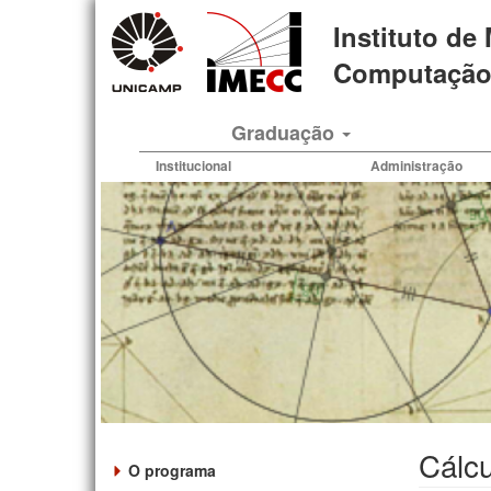
Pular
Instituto de
para
o
Computação 
conteúdo
principal
Graduação
Institucional
Administração
Cálc
O programa