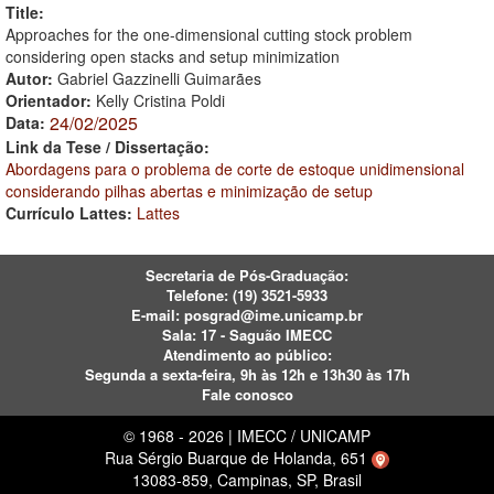
Title:
Approaches for the one-dimensional cutting stock problem
considering open stacks and setup minimization
Autor:
Gabriel Gazzinelli Guimarães
Orientador:
Kelly Cristina Poldi
24/02/2025
Data:
Link da Tese / Dissertação:
Abordagens para o problema de corte de estoque unidimensional
considerando pilhas abertas e minimização de setup
Currículo Lattes:
Lattes
Secretaria de Pós-Graduação:
Telefone:
(19) 3521-5933
E-mail:
posgrad@ime.unicamp.br
Sala: 17 - Saguão IMECC
Atendimento ao público:
Segunda a sexta-feira, 9h às 12h e 13h30 às 17h
Fale conosco
© 1968 - 2026 | IMECC / UNICAMP
Rua Sérgio Buarque de Holanda, 651
13083-859, Campinas, SP, Brasil