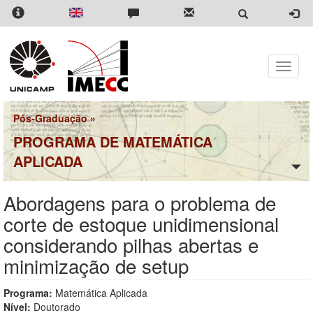
Pular
para
o
conteúdo
principal
Toggle
naviga
Pós-Graduação
»
PROGRAMA DE MATEMÁTICA
APLICADA
Abordagens para o problema de
corte de estoque unidimensional
considerando pilhas abertas e
minimização de setup
Programa:
Matemática Aplicada
Nível:
Doutorado