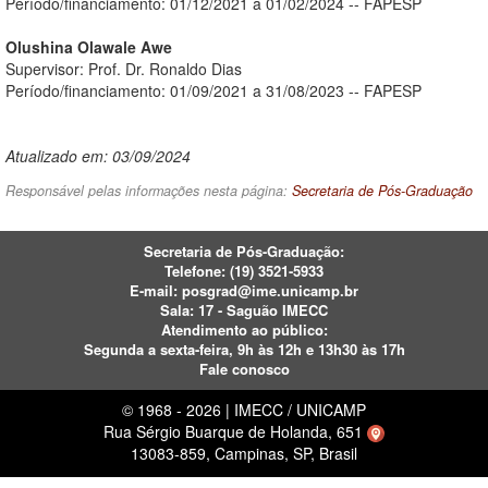
Período/financiamento: 01/12/2021 a 01/02/2024 -- FAPESP
Olushina Olawale Awe
Supervisor: Prof. Dr. Ronaldo Dias
Período/financiamento: 01/09/2021 a 31/08/2023 -- FAPESP
Atualizado em: 03/09/2024
Responsável pelas informações nesta página:
Secretaria de Pós-Graduação
Secretaria de Pós-Graduação:
Telefone:
(19) 3521-5933
E-mail:
posgrad@ime.unicamp.br
Sala: 17 - Saguão IMECC
Atendimento ao público:
Segunda a sexta-feira, 9h às 12h e 13h30 às 17h
Fale conosco
© 1968 - 2026 | IMECC / UNICAMP
Rua Sérgio Buarque de Holanda, 651
13083-859, Campinas, SP, Brasil