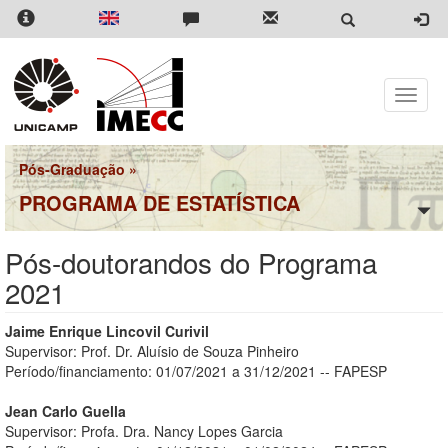
Pular
para
o
conteúdo
principal
Toggle
naviga
Pós-Graduação
»
PROGRAMA DE ESTATÍSTICA
Pós-doutorandos do Programa
2021
Jaime Enrique Lincovil Curivil
Supervisor: Prof. Dr. Aluísio de Souza Pinheiro
Período/financiamento: 01/07/2021 a 31/12/2021 -- FAPESP
Jean Carlo Guella
Supervisor: Profa. Dra. Nancy Lopes Garcia