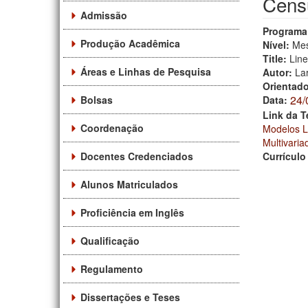
Censu
Admissão
Programa
Produção Acadêmica
Nível:
Mes
Title:
Line
Áreas e Linhas de Pesquisa
Autor:
La
Orientad
24/
Bolsas
Data:
Link da T
Coordenação
Modelos L
Multivaria
Docentes Credenciados
Currículo
Alunos Matriculados
Proficiência em Inglês
Qualificação
Regulamento
Dissertações e Teses