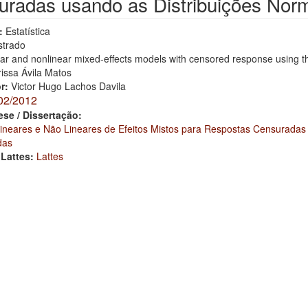
radas usando as Distribuições Norma
:
Estatística
trado
ar and nonlinear mixed-effects models with censored response using the
rissa Ávila Matos
or:
Victor Hugo Lachos Davila
02/2012
ese / Dissertação:
ineares e Não Lineares de Efeitos Mistos para Respostas Censuradas 
das
 Lattes:
Lattes