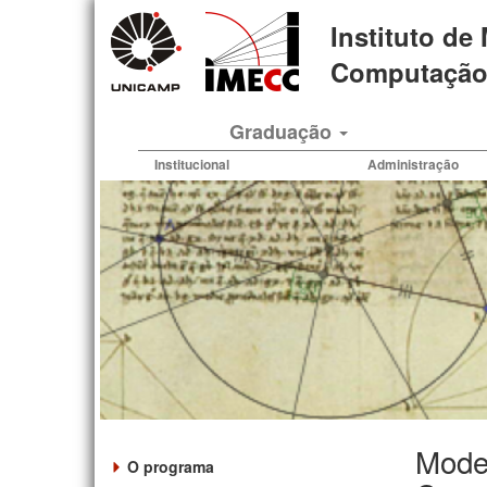
Pular
Instituto de
para
o
Computação 
conteúdo
principal
Graduação
Institucional
Administração
Model
O programa