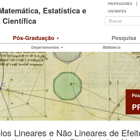
|
PROFESSORES
 Matemática, Estatística e
VISITANTES
Formulá
Científica
de
Buscar
Pós-Graduação
Pesquisa
busca
Departamentos
Biblioteca
Pós
P
os Lineares e Não Lineares de Efei