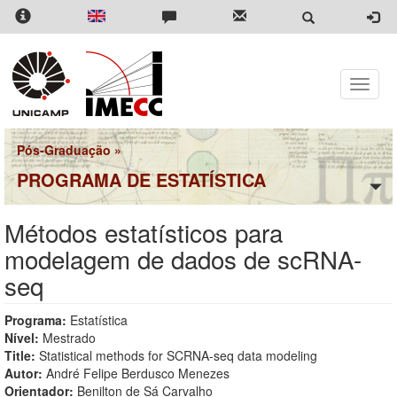
Pular
para
o
conteúdo
principal
Toggle
naviga
Pós-Graduação
»
PROGRAMA DE ESTATÍSTICA
Métodos estatísticos para
modelagem de dados de scRNA-
seq
Programa:
Estatística
Nível:
Mestrado
Title:
Statistical methods for SCRNA-seq data modeling
Autor:
André Felipe Berdusco Menezes
Orientador:
Benilton de Sá Carvalho