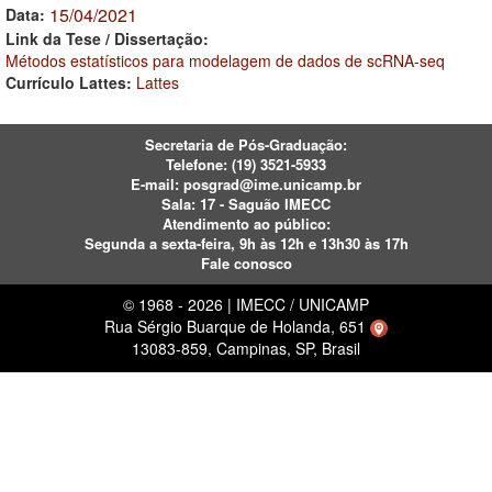
15/04/2021
Data:
Link da Tese / Dissertação:
Métodos estatísticos para modelagem de dados de scRNA-seq
Currículo Lattes:
Lattes
Secretaria de Pós-Graduação:
Telefone:
(19) 3521-5933
E-mail:
posgrad@ime.unicamp.br
Sala: 17 - Saguão IMECC
Atendimento ao público:
Segunda a sexta-feira, 9h às 12h e 13h30 às 17h
Fale conosco
© 1968 - 2026 | IMECC / UNICAMP
Rua Sérgio Buarque de Holanda, 651
13083-859, Campinas, SP, Brasil