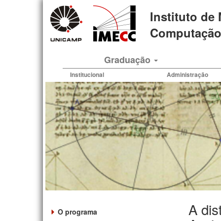
Pular
Instituto de
para
o
Computação 
conteúdo
principal
Graduação
Institucional
Administração
A dis
O programa