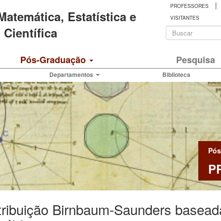
|
PROFESSORES
 Matemática, Estatística e
VISITANTES
Formulá
Científica
de
Buscar
Pós-Graduação
Pesquisa
busca
Departamentos
Biblioteca
Pós
P
tribuição Birnbaum-Saunders baseada