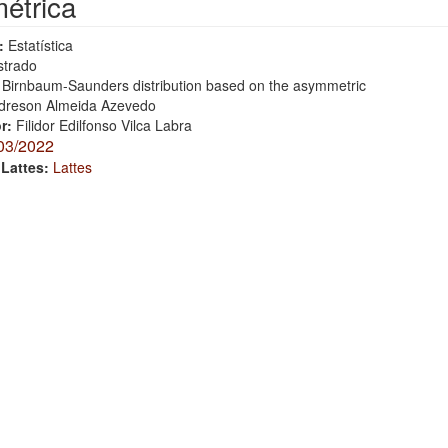
étrica
:
Estatística
trado
 Birnbaum-Saunders distribution based on the asymmetric
dreson Almeida Azevedo
or:
Filidor Edilfonso Vilca Labra
03/2022
 Lattes:
Lattes