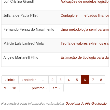
Lori Cristina Grandin
Aplicações de modelos logístic
Juliana de Paula Filleti
Contágio em mercados finance
Fernando Ferraz do Nascimento
Uma metodologia semi-paramétr
Márcio Luis Lanfredi Viola
Teoria de valores extremos e có
Angelo Martarelli Filho
Estimação de tipologia para da
« início
‹ anterior
…
2
3
4
5
6
7
8
9
10
…
próximo ›
fim »
Responsável pelas informações nesta página:
Secretaria de Pós-Graduação