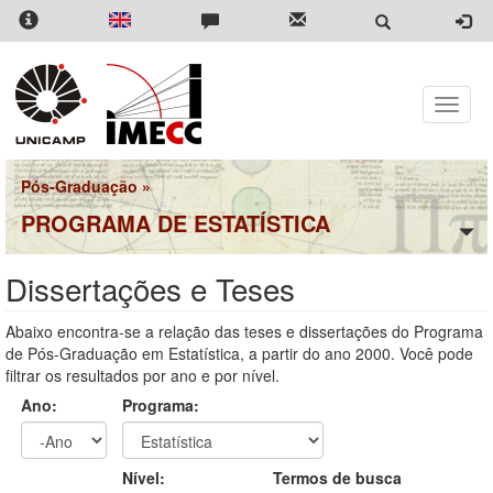
Pular
para
o
conteúdo
principal
Toggle
naviga
Pós-Graduação
»
PROGRAMA DE ESTATÍSTICA
Dissertações e Teses
Abaixo encontra-se a relação das teses e dissertações do Programa
de Pós-Graduação em Estatística, a partir do ano 2000. Você pode
filtrar os resultados por ano e por nível.
Ano:
Programa:
Ano
Ano:
Nível:
Termos de busca