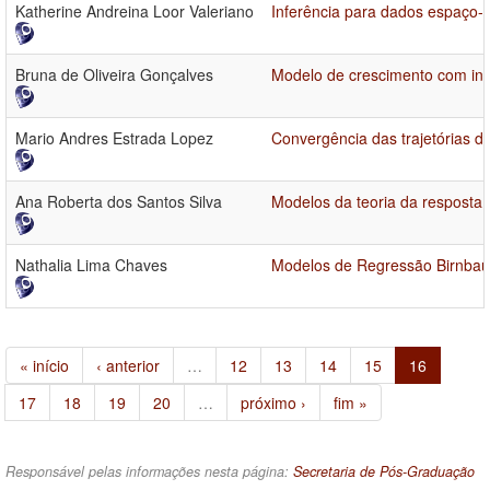
Katherine Andreina Loor Valeriano
Inferência para dados espaço-
Bruna de Oliveira Gonçalves
Modelo de crescimento com int
Mario Andres Estrada Lopez
Convergência das trajetórias d
Ana Roberta dos Santos Silva
Modelos da teoria da resposta 
Nathalia Lima Chaves
Modelos de Regressão Birnba
« início
‹ anterior
…
12
13
14
15
16
17
18
19
20
…
próximo ›
fim »
Responsável pelas informações nesta página:
Secretaria de Pós-Graduação