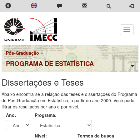
Pular
para
o
conteúdo
principal
Toggle
naviga
Pós-Graduação
»
PROGRAMA DE ESTATÍSTICA
Dissertações e Teses
Abaixo encontra-se a relação das teses e dissertações do Programa
de Pós-Graduação em Estatística, a partir do ano 2000. Você pode
filtrar os resultados por ano e por nível.
Ano:
Programa:
Ano
Ano:
Nível:
Termos de busca