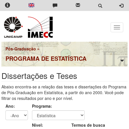
Pular
para
o
conteúdo
principal
Toggle
naviga
Pós-Graduação
»
PROGRAMA DE ESTATÍSTICA
Dissertações e Teses
Abaixo encontra-se a relação das teses e dissertações do Programa
de Pós-Graduação em Estatística, a partir do ano 2000. Você pode
filtrar os resultados por ano e por nível.
Ano:
Programa:
Ano
Ano:
Nível:
Termos de busca