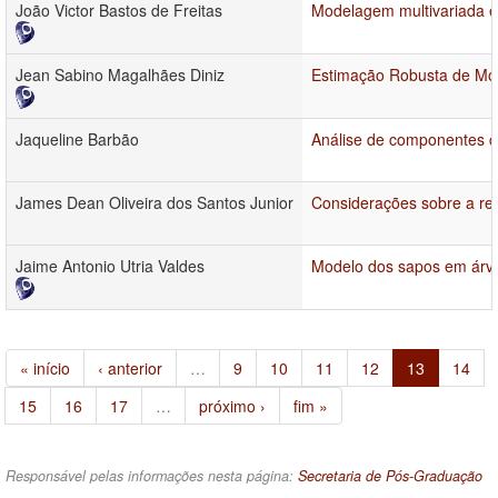
João Victor Bastos de Freitas
Modelagem multivariada e 
Jean Sabino Magalhães Diniz
Estimação Robusta de M
Jaqueline Barbão
Análise de componentes cíc
James Dean Oliveira dos Santos Junior
Considerações sobre a rel
Jaime Antonio Utria Valdes
Modelo dos sapos em árvo
« início
‹ anterior
…
9
10
11
12
13
14
15
16
17
…
próximo ›
fim »
Responsável pelas informações nesta página:
Secretaria de Pós-Graduação