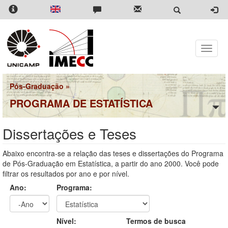
Pular
para
o
conteúdo
principal
Toggle
naviga
Pós-Graduação
»
PROGRAMA DE ESTATÍSTICA
Dissertações e Teses
Abaixo encontra-se a relação das teses e dissertações do Programa
de Pós-Graduação em Estatística, a partir do ano 2000. Você pode
filtrar os resultados por ano e por nível.
Ano:
Programa:
Ano
Ano:
Nível:
Termos de busca