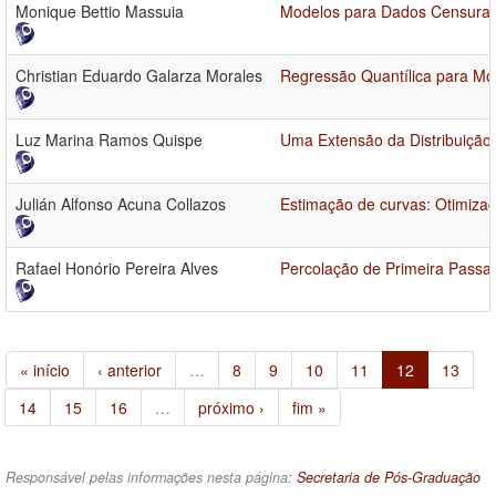
Monique Bettio Massuia
Modelos para Dados Censurado
Christian Eduardo Galarza Morales
Regressão Quantílica para Mod
Luz Marina Ramos Quispe
Uma Extensão da Distribuição
Julián Alfonso Acuna Collazos
Estimação de curvas: Otimiza
Rafael Honório Pereira Alves
Percolação de Primeira Pass
« início
‹ anterior
…
8
9
10
11
12
13
14
15
16
…
próximo ›
fim »
Responsável pelas informações nesta página:
Secretaria de Pós-Graduação