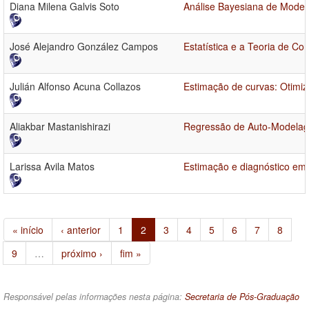
Diana Milena Galvis Soto
Análise Bayesiana de Model
José Alejandro González Campos
Estatística e a Teoria de Co
Julián Alfonso Acuna Collazos
Estimação de curvas: Otimiz
Aliakbar Mastanishirazi
Regressão de Auto-Modelag
Larissa Avila Matos
Estimação e diagnóstico em
« início
‹ anterior
1
2
3
4
5
6
7
8
9
…
próximo ›
fim »
Responsável pelas informações nesta página:
Secretaria de Pós-Graduação