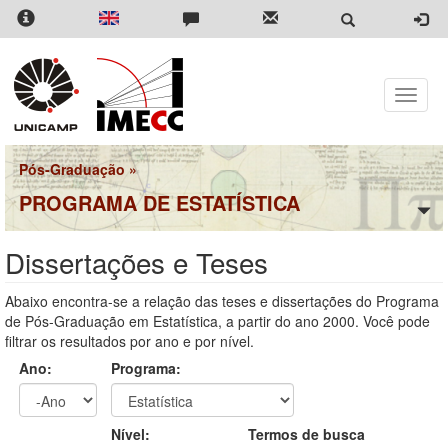
Pular
para
o
conteúdo
principal
Toggle
naviga
Pós-Graduação
»
PROGRAMA DE ESTATÍSTICA
Dissertações e Teses
Abaixo encontra-se a relação das teses e dissertações do Programa
de Pós-Graduação em Estatística, a partir do ano 2000. Você pode
filtrar os resultados por ano e por nível.
Ano:
Programa:
Ano
Ano:
Nível:
Termos de busca