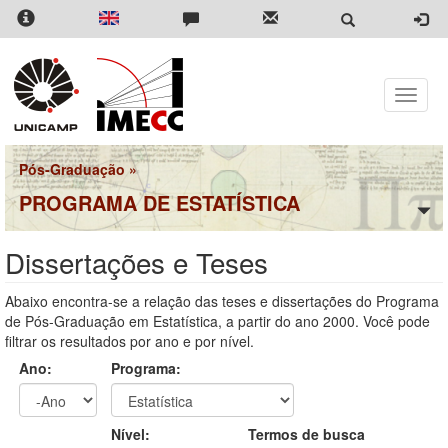
Pular
para
o
conteúdo
principal
Toggle
naviga
Pós-Graduação
»
PROGRAMA DE ESTATÍSTICA
Dissertações e Teses
Abaixo encontra-se a relação das teses e dissertações do Programa
de Pós-Graduação em Estatística, a partir do ano 2000. Você pode
filtrar os resultados por ano e por nível.
Ano:
Programa:
Ano
Ano:
Nível:
Termos de busca