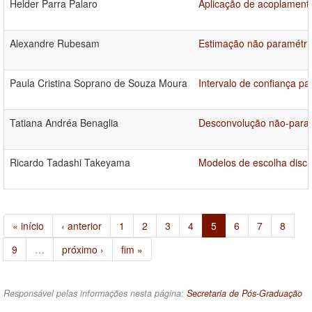
Helder Parra Palaro
Aplicação de acoplamento
Alexandre Rubesam
Estimação não paramétric
Paula Cristina Soprano de Souza Moura
Intervalo de confiança pa
Tatiana Andréa Benaglia
Desconvolução não-paramé
Ricardo Tadashi Takeyama
Modelos de escolha discr
« início
‹ anterior
1
2
3
4
5
6
7
8
9
…
próximo ›
fim »
Responsável pelas informações nesta página:
Secretaria de Pós-Graduação