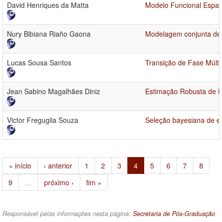
David Henriques da Matta
Modelo Funcional Espa
Nury Bibiana Riaño Gaona
Modelagem conjunta de d
Lucas Sousa Santos
Transição de Fase Múlt
Jean Sabino Magalhães Diniz
Estimação Robusta de
Victor Freguglia Souza
Seleção bayesiana de e
« início
‹ anterior
1
2
3
4
5
6
7
8
9
…
próximo ›
fim »
Responsável pelas informações nesta página:
Secretaria de Pós-Graduação