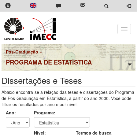
Pular
para
o
conteúdo
principal
Toggle
naviga
Pós-Graduação
»
PROGRAMA DE ESTATÍSTICA
Dissertações e Teses
Abaixo encontra-se a relação das teses e dissertações do Programa
de Pós-Graduação em Estatística, a partir do ano 2000. Você pode
filtrar os resultados por ano e por nível.
Ano:
Programa:
Ano
Ano:
Nível:
Termos de busca