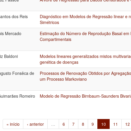
antos dos Reis
Diagnóstico em Modelos de Regressão linear e n
Simétricos
uis Mercado
Estimação do Número de Reprodução Basal em
Compartimentais
iz Baldoni
Modelos lineares generalizados mistos multivari
genética de doenças
ugusto Fonsêca de
Processos de Renovação Obtidos por Agregação 
um Processo Markoviano
Guimarães Romeiro
Modelo de Regressão Birnbaum-Saunders Bivar
« início
‹ anterior
…
6
7
8
9
10
11
12