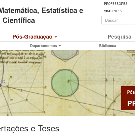
|
PROFESSORES
 Matemática, Estatística e
VISITANTES
Formulá
Científica
de
Buscar
Pós-Graduação
Pesquisa
busca
Departamentos
Biblioteca
Pós
P
rtações e Teses