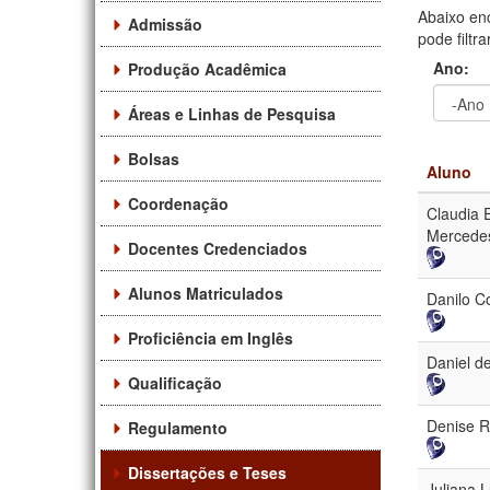
Abaixo en
Admissão
pode filtr
Ano:
Produção Acadêmica
Áreas e Linhas de Pesquisa
Ano
Ano:
Bolsas
Aluno
Coordenação
Claudia 
Mercede
Docentes Credenciados
Alunos Matriculados
Danilo C
Proficiência em Inglês
Daniel d
Qualificação
Denise R
Regulamento
Dissertações e Teses
Juliana 