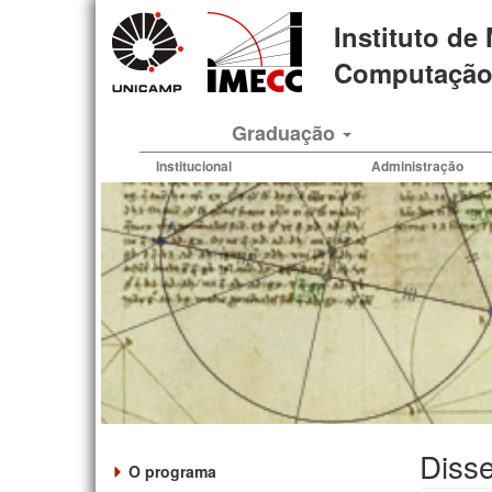
Pular
Instituto de
para
o
Computação 
conteúdo
principal
Graduação
Institucional
Administração
Disse
O programa