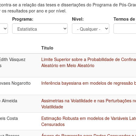
contra-se a relação das teses e dissertações do Programa de Pós-Grad
ar os resultados por ano e por nível.
Programa:
Nível:
Termos de
Título
Edith Vásquez
Limite Superior sobre a Probabilidade de Confi
s
Aleatório em Meio Aleatório
ovaes Nogarotto
Inferência bayesiana em modelos de regressão b
e Almeida
Assimetrias na Volatilidade e nas Perturbações 
Volatilidade
eis Costa
Estimação Robusta em modelos de Variáveis Lat
Censurados
Luz Passos
Árvore de Regressão para Dados Censurados e 