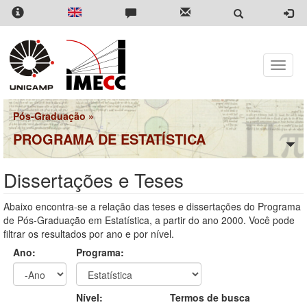
Pular
para
o
conteúdo
principal
Toggle
naviga
Pós-Graduação
»
PROGRAMA DE ESTATÍSTICA
Dissertações e Teses
Abaixo encontra-se a relação das teses e dissertações do Programa
de Pós-Graduação em Estatística, a partir do ano 2000. Você pode
filtrar os resultados por ano e por nível.
Ano:
Programa:
Ano
Ano:
Nível:
Termos de busca