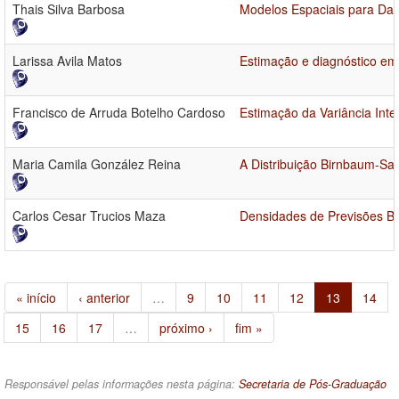
Thais Silva Barbosa
Modelos Espaciais para Da
Larissa Avila Matos
Estimação e diagnóstico em
Francisco de Arruda Botelho Cardoso
Estimação da Variância Int
Maria Camila González Reina
A Distribuição Birnbaum-Sa
Carlos Cesar Trucios Maza
Densidades de Previsões Boo
« início
‹ anterior
…
9
10
11
12
13
14
15
16
17
…
próximo ›
fim »
Responsável pelas informações nesta página:
Secretaria de Pós-Graduação